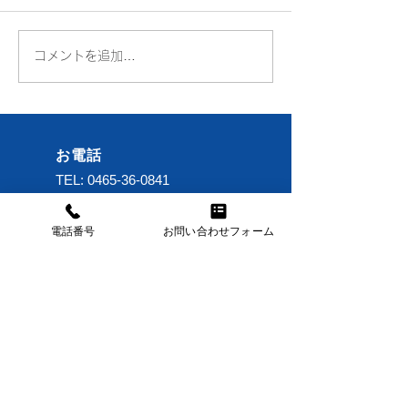
コメントを追加…
セレナ C25 スタビラ
eKワゴン H８
イザーリンク交換
ルト交換
お電話
TEL:
0465-36-0841
メール
電話番号
お問い合わせフォーム
nakatojapan@gmail.com
営業時間
年中無休 7:00～21:00
中戸川モータース有限会社