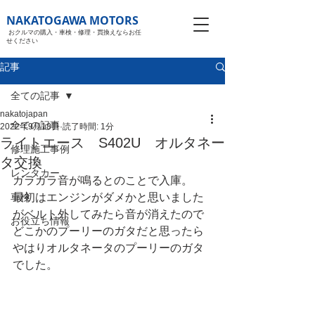
NAKATOGAWA MOTORS
おクルマの購入・車検・修理・買換えならお任
せください
記事
全ての記事
nakatojapan
全ての記事
2022年9月18日
読了時間: 1分
ライトエース S402U オルタネー
修理施工事例
タ交換
レンタカー
ガラガラ音が鳴るとのことで入庫。
車検
最初はエンジンがダメかと思いました
がベルト外してみたら音が消えたので
お役立ち情報
どこかのプーリーのガタだと思ったら
やはりオルタネータのプーリーのガタ
でした。