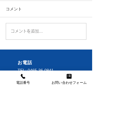
コメント
コメントを追加…
スタッドレスタイヤから
【ハイエース有
ノーマルタイヤの交換
タカーでお引越し
原
お電話
TEL:
0465-36-0841
電話番号
お問い合わせフォーム
メール
nakatojapan@gmail.com
営業時間
年中無休 7:00～21:00