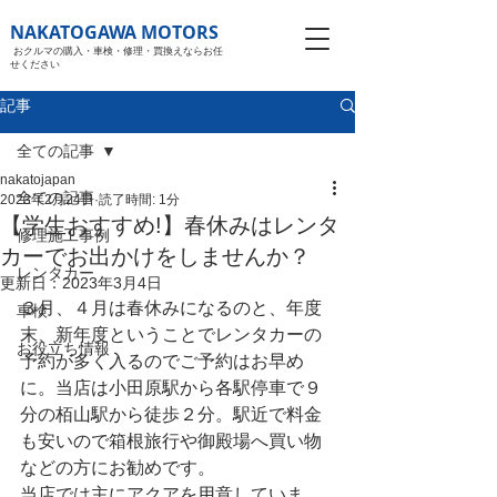
NAKATOGAWA MOTORS
おクルマの購入・車検・修理・買換えならお任
せください
記事
全ての記事
nakatojapan
全ての記事
2023年2月24日
読了時間: 1分
【学生おすすめ!】春休みはレンタ
修理施工事例
カーでお出かけをしませんか？
レンタカー
更新日：
2023年3月4日
３月、４月は春休みになるのと、年度
車検
末、新年度ということでレンタカーの
お役立ち情報
予約が多く入るのでご予約はお早め
に。当店は小田原駅から各駅停車で９
分の栢山駅から徒歩２分。駅近で料金
も安いので箱根旅行や御殿場へ買い物
などの方にお勧めです。
当店では主にアクアを用意していま